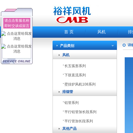
请点击客服名称
即时交谈或留言
首 页
风机
排
详
产品类别
风机
·
长五弧形系列
·
下鼓直流系列
·
壁挂炉风机108系列
排烟管
·
铝管系列
·
平行铝管加长段系列
·
平行管加长段系列
其他产品