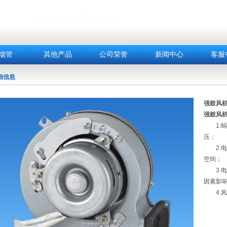
烟管
其他产品
公司荣誉
新闻中心
客服
细信息
强鼓风
强鼓风
1.蜗
压；
2.电
空间；
3.电
因素影
4.风机