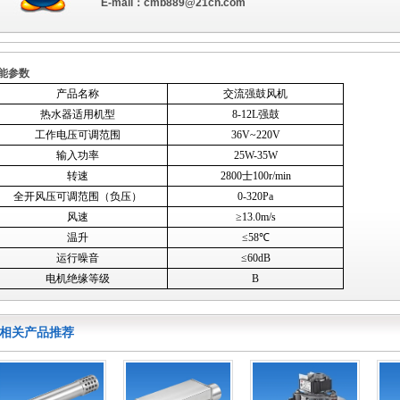
E-mail：
cmb889@21cn.com
能参数
产品名称
交流强鼓风机
热水器适用机型
8-12L强鼓
工作电压可调范围
36V~220V
输入功率
25W-35W
转速
2800士100r/min
全开风压可调范围（负压）
0-320Pa
风速
≥13.0m/s
温升
≤58℃
运行噪音
≤60dB
电机绝缘等级
B
相关产品推荐