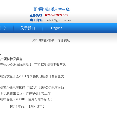
服务热线
：
0760-87972005
电子邮箱
：
cmb889@21cn.com
中心
关于我们
English
您当前的位置是：详细信息
机
机主要特性及卖点
壳结构设计增加调风板，可根据整机需要调节风
机负载温升值≤58K可为整机电控设计留有更大
机可在低电压运行（187V）以确保受电压波动
响时风机输出负压可维持整机正常工作；
噪音低（≤60dB）使用可靠寿命长；
【
打印本页
】【
关闭窗口
】