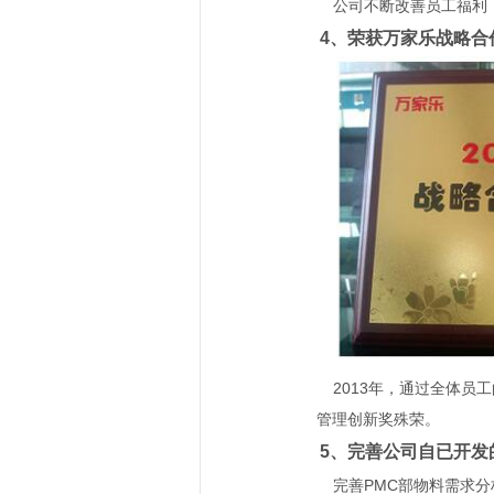
公司不断改善员工福利
4、荣获万家乐战略合
2013
年，通过全体员工
管理创新奖殊荣。
5、完善公司自已开发
完善
PMC
部物料需求分