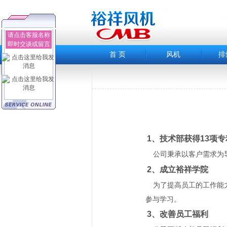
请点击客服名称
即时交谈或留言
首 页
风机
排
1、技术部获得
13
项专
公司秉承以客户需求为
2、成立裕祥学院
为了提高员工的工作能力
参与学习。
3、改善员工福利